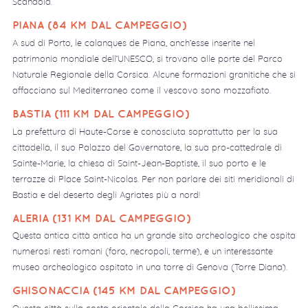
Scandola.
PIANA (84 KM DAL CAMPEGGIO)
A sud di Porto, le calanques de Piana, anch’esse inserite nel
patrimonio mondiale dell’UNESCO, si trovano alle porte del Parco
Naturale Regionale della Corsica. Alcune formazioni granitiche che si
affacciano sul Mediterraneo come il vescovo sono mozzafiato.
BASTIA (111 KM DAL CAMPEGGIO)
La prefettura di Haute-Corse è conosciuta soprattutto per la sua
cittadella, il suo Palazzo del Governatore, la sua pro-cattedrale di
Sainte-Marie, la chiesa di Saint-Jean-Baptiste, il suo porto e le
terrazze di Place Saint-Nicolas. Per non parlare dei siti meridionali di
Bastia e del deserto degli Agriates più a nord!
ALERIA (131 KM DAL CAMPEGGIO)
Questa antica città antica ha un grande sito archeologico che ospita
numerosi resti romani (foro, necropoli, terme), e un interessante
museo archeologico ospitato in una torre di Genova (Torre Diana).
GHISONACCIA (145 KM DAL CAMPEGGIO)
Questa città sulla costa orientale della Corsica ha una bellissima