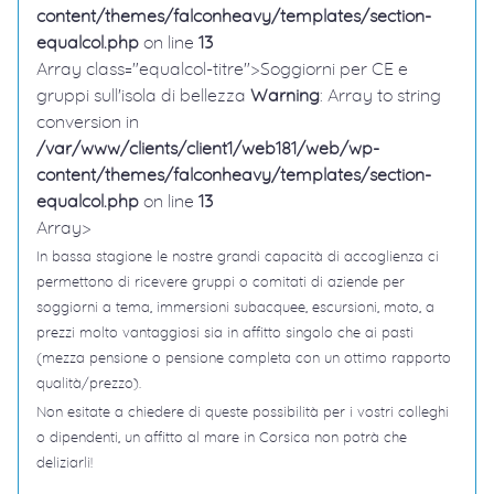
content/themes/falconheavy/templates/section-
equalcol.php
on line
13
Array class="equalcol-titre">Soggiorni per CE e
gruppi sull'isola di bellezza
Warning
: Array to string
conversion in
/var/www/clients/client1/web181/web/wp-
content/themes/falconheavy/templates/section-
equalcol.php
on line
13
Array>
In bassa stagione le nostre grandi capacità di accoglienza ci
permettono di ricevere gruppi o comitati di aziende per
soggiorni a tema, immersioni subacquee, escursioni, moto, a
prezzi molto vantaggiosi sia in affitto singolo che ai pasti
(mezza pensione o pensione completa con un ottimo rapporto
qualità/prezzo).
Non esitate a chiedere di queste possibilità per i vostri colleghi
o dipendenti, un affitto al mare in Corsica non potrà che
deliziarli!