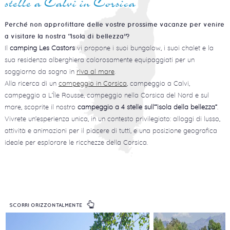
stelle a Calvi in Corsica
Perché non approfittare delle vostre prossime vacanze per venire
a visitare la nostra “Isola di bellezza”?
Il
camping Les Castors
vi propone i suoi bungalow, i suoi chalet e la
sua residenza alberghiera calorosamente equipaggiati per un
soggiorno da sogno in
riva al mare
.
Alla ricerca di un
campeggio in Corsica
, campeggio a Calvi,
campeggio a L’Île Rousse, campeggio nella Corsica del Nord e sul
mare, scoprite il nostro
campeggio a 4 stelle sull’”isola della bellezza”
.
Vivrete un’esperienza unica, in un contesto privilegiato: alloggi di lusso,
attività e animazioni per il piacere di tutti, e una posizione geografica
ideale per esplorare le ricchezze della Corsica.
SCORRI ORIZZONTALMENTE