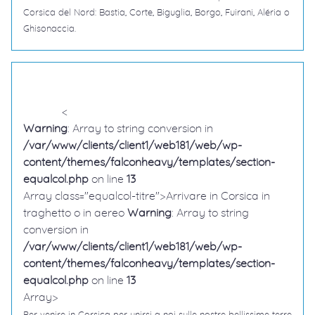
Corsica del Nord: Bastia, Corte, Biguglia, Borgo, Fuirani, Aléria o
Ghisonaccia.
<
Warning
: Array to string conversion in
/var/www/clients/client1/web181/web/wp-
content/themes/falconheavy/templates/section-
equalcol.php
on line
13
Array class="equalcol-titre">Arrivare in Corsica in
traghetto o in aereo
Warning
: Array to string
conversion in
/var/www/clients/client1/web181/web/wp-
content/themes/falconheavy/templates/section-
equalcol.php
on line
13
Array>
Per venire in Corsica per unirsi a noi sulle nostre bellissime terre