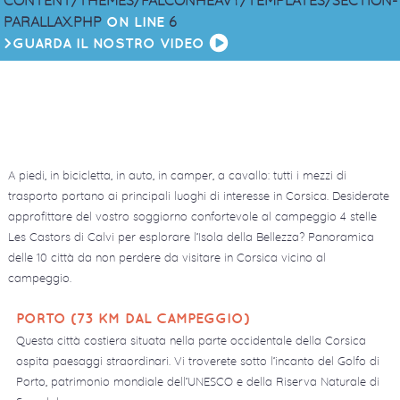
CONTENT/THEMES/FALCONHEAVY/TEMPLATES/SECTION-
PARALLAX.PHP
6
ON LINE
>GUARDA IL NOSTRO VIDEO
A piedi, in bicicletta, in auto, in camper, a cavallo: tutti i mezzi di
trasporto portano ai principali luoghi di interesse in Corsica. Desiderate
approfittare del vostro soggiorno confortevole al campeggio 4 stelle
Les Castors di Calvi per esplorare l’Isola della Bellezza? Panoramica
delle 10 città da non perdere da visitare in Corsica vicino al
campeggio.
PORTO (73 KM DAL CAMPEGGIO)
Questa città costiera situata nella parte occidentale della Corsica
ospita paesaggi straordinari. Vi troverete sotto l’incanto del Golfo di
Porto, patrimonio mondiale dell’UNESCO e della Riserva Naturale di