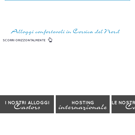
Alloggi confortevoli in Corsica del Nord
SCORRI ORIZZONTALMENTE
I NOSTRI ALLOGGI
HOSTING
LE NOSTR
Castors
internazionale
Ca